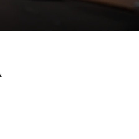
.
rest