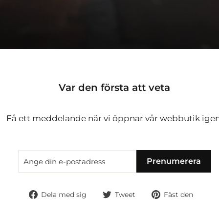
Var den första att veta
Få ett meddelande när vi öppnar vår webbutik igen
ANGE
PRENUMERERA
Prenumerera
DIN
E-
POSTADRESS
Dela
Tweet
Fäst
Dela med sig
Tweet
Fäst den
på
på
på
Facebook
Twitter
Pinte